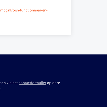
mcg.nl/pijn-functioneren-en-
men via het
contactformulier
op deze
: