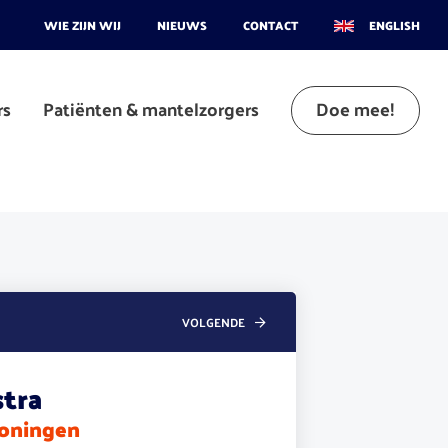
WIE ZIJN WIJ
NIEUWS
CONTACT
ENGLISH
rs
Patiënten & mantelzorgers
Doe mee!
VOLGENDE
stra
oningen