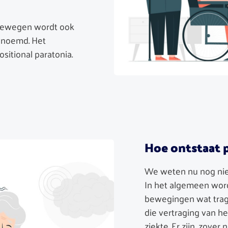
bewegen wordt ook
genoemd. Het
itional paratonia.
Hoe ontstaat 
We weten nu nog niet
In het algemeen wor
bewegingen wat trage
die vertraging van 
ziekte. Er zijn, zove